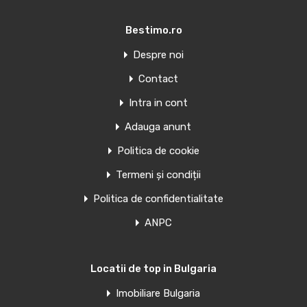
Bestimo.ro
Oferte similare
Despre noi
Penthouse de vanzare in Torrevieja,
Contact
Spania
Intra in cont
Adauga anunt
APARTAMENTE NOI ÎN TORREVIEJA Apartamente și
penthouse-uri noi în Torrevieja.…
Politica de cookie
Camere
Băi
Suprafață
Termeni și condiții
1
39
mp
1
Politica de confidentialitate
ANPC
Văndut
Oferte similare
Locatii de top in Bulgaria
Imobiliare Bulgaria