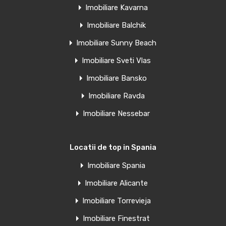
Penthouse de vanzare in Torrevieja,
Imobiliare Kavarna
Spania
Imobiliare Balchik
Clădire rezidențială elegantă, la 60 m de plaja El Acequion…
Imobiliare Sunny Beach
Camere
Băi
Suprafață
Imobiliare Sveti Vlas
1
39
mp
1
Imobiliare Bansko
Imobiliare Ravda
Vânzare
€185,000 Euro
Imobiliare Nessebar
Locatii de top in Spania
Penthouse de vanzare in Torrevieja,
Imobiliare Spania
Spania
Imobiliare Alicante
Apartamente moderne nou construite în centrul orașului
Imobiliare Torrevieja
Torrevieja – La…
Imobiliare Finestrat