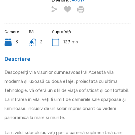
ID Anunț :
49619
Camere
Băi
Suprafață
3
3
139
mp
Descriere
Descoperiți vila visurilor dumneavoastră! Această vilă
modernă și luxoasă cu două etaje, proiectată cu ultima
tehnologie, vă oferă un stil de viață sofisticat și confortabil.
La intrarea în vilă, veți fi uimit de camerele sale spațioase și
luminoase, inclusiv de un solar impresionant cu vedere
panoramică la mare și munte.
La nivelul subsolului, veți găsi o cameră suplimentară care