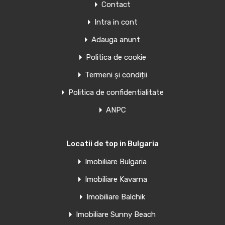
Contact
Penthouse de vanzare in Torrevieja,
Spania
Intra in cont
Adauga anunt
APARTAMENTE NOI ÎN TORREVIEJA Apartamente și
penthouse-uri noi în Torrevieja.…
Politica de cookie
Camere
Băi
Suprafață
Termeni și condiții
1
39
mp
1
Politica de confidentialitate
ANPC
Văndut
Oferte similare
Locatii de top in Bulgaria
Imobiliare Bulgaria
Penthouse de vanzare in Torrevieja,
Imobiliare Kavarna
Spania
Imobiliare Balchik
Clădire rezidențială elegantă, la 60 m de plaja El Acequion…
Imobiliare Sunny Beach