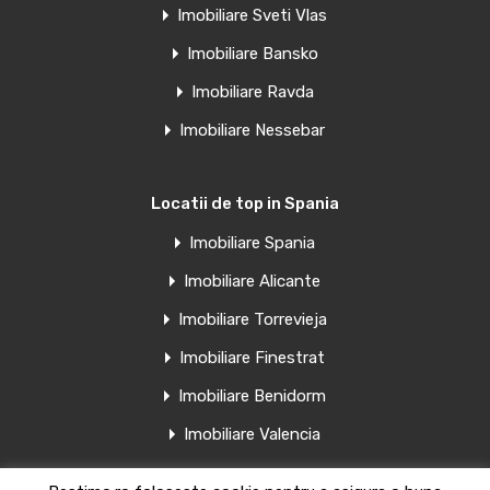
Camere
Băi
Suprafață
Imobiliare Sveti Vlas
1
39
mp
1
Imobiliare Bansko
Imobiliare Ravda
Vânzare
€185,000 Euro
Imobiliare Nessebar
Locatii de top in Spania
Penthouse de vanzare in Torrevieja,
Imobiliare Spania
Spania
Imobiliare Alicante
Apartamente moderne nou construite în centrul orașului
Imobiliare Torrevieja
Torrevieja – La…
Imobiliare Finestrat
Camere
Băi
Suprafață
Imobiliare Benidorm
1
42
mp
1
Imobiliare Valencia
Vânzare