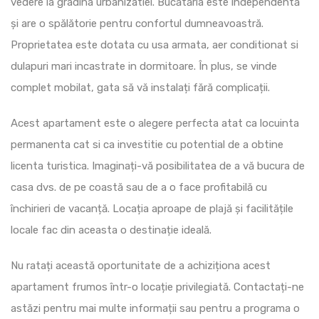
vedere la gradina urbanizatiei. Bucătăria este independentă
și are o spălătorie pentru confortul dumneavoastră.
Proprietatea este dotata cu usa armata, aer conditionat si
dulapuri mari incastrate in dormitoare. În plus, se vinde
complet mobilat, gata să vă instalați fără complicații.
Acest apartament este o alegere perfecta atat ca locuinta
permanenta cat si ca investitie cu potential de a obtine
licenta turistica. Imaginați-vă posibilitatea de a vă bucura de
casa dvs. de pe coastă sau de a o face profitabilă cu
închirieri de vacanță. Locația aproape de plajă și facilitățile
locale fac din aceasta o destinație ideală.
Nu ratați această oportunitate de a achiziționa acest
apartament frumos într-o locație privilegiată. Contactați-ne
astăzi pentru mai multe informații sau pentru a programa o