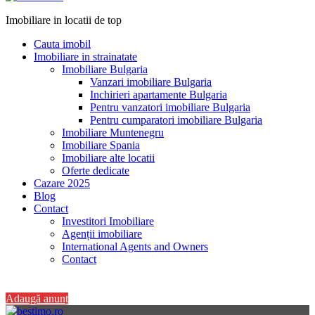
Imobiliare in locatii de top
Cauta imobil
Imobiliare in strainatate
Imobiliare Bulgaria
Vanzari imobiliare Bulgaria
Inchirieri apartamente Bulgaria
Pentru vanzatori imobiliare Bulgaria
Pentru cumparatori imobiliare Bulgaria
Imobiliare Muntenegru
Imobiliare Spania
Imobiliare alte locatii
Oferte dedicate
Cazare 2025
Blog
Contact
Investitori Imobiliare
Agenții imobiliare
International Agents and Owners
Contact
+40 728 082 772
Adaugă anunț