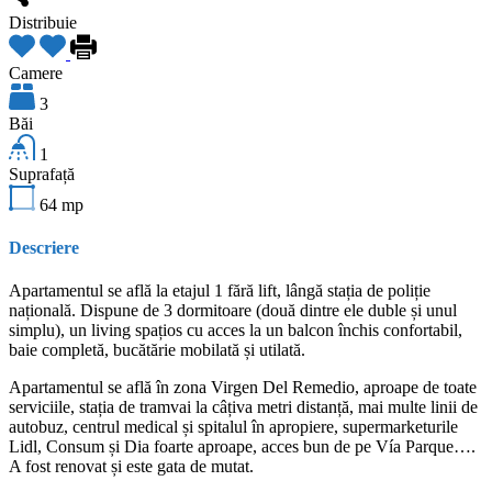
Distribuie
Camere
3
Băi
1
Suprafață
64
mp
Descriere
Apartamentul se află la etajul 1 fără lift, lângă stația de poliție
națională. Dispune de 3 dormitoare (două dintre ele duble și unul
simplu), un living spațios cu acces la un balcon închis confortabil,
baie completă, bucătărie mobilată și utilată.
Apartamentul se află în zona Virgen Del Remedio, aproape de toate
serviciile, stația de tramvai la câțiva metri distanță, mai multe linii de
autobuz, centrul medical și spitalul în apropiere, supermarketurile
Lidl, Consum și Dia foarte aproape, acces bun de pe Vía Parque….
A fost renovat și este gata de mutat.