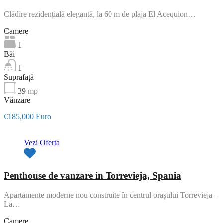
Clădire rezidențială elegantă, la 60 m de plaja El Acequion…
Camere
1
Băi
1
Suprafață
39
mp
Vânzare
€185,000 Euro
Vezi Oferta
Penthouse de vanzare in Torrevieja, Spania
Apartamente moderne nou construite în centrul orașului Torrevieja –
La…
Camere