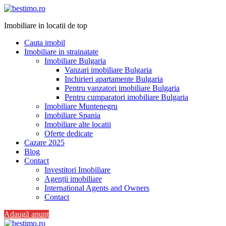
Imobiliare in locatii de top
Cauta imobil
Imobiliare in strainatate
Imobiliare Bulgaria
Vanzari imobiliare Bulgaria
Inchirieri apartamente Bulgaria
Pentru vanzatori imobiliare Bulgaria
Pentru cumparatori imobiliare Bulgaria
Imobiliare Muntenegru
Imobiliare Spania
Imobiliare alte locatii
Oferte dedicate
Cazare 2025
Blog
Contact
Investitori Imobiliare
Agenții imobiliare
International Agents and Owners
Contact
Adaugă anunț