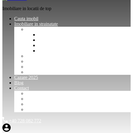
Imobiliare in locatii de top
Cauta imobil
Imobiliare in strainatate
Imobiliare Bulgaria
Vanzari imobiliare Bulgaria
Inchirieri apartamente Bulgaria
Pentru vanzatori imobiliare Bulgaria
Pentru cumparatori imobiliare Bulgaria
Imobiliare Muntenegru
Imobiliare Spania
Imobiliare alte locatii
Oferte dedicate
Cazare 2025
Blog
Contact
Investitori Imobiliare
Agenții imobiliare
International Agents and Owners
Contact
+40 728 082 772