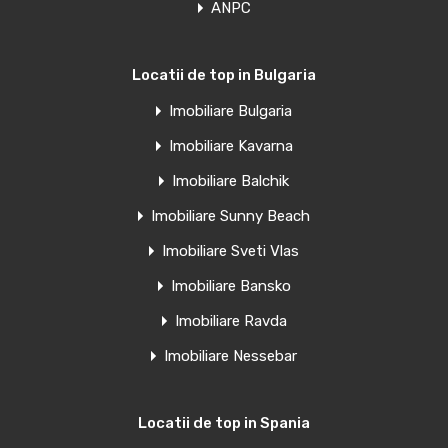
ANPC
Văndut
Oferte similare
Locatii de top in Bulgaria
Imobiliare Bulgaria
Penthouse de vanzare in Torrevieja,
Imobiliare Kavarna
Spania
Imobiliare Balchik
Clădire rezidențială elegantă, la 60 m de plaja El Acequion…
Imobiliare Sunny Beach
Camere
Băi
Suprafață
Imobiliare Sveti Vlas
1
39
mp
1
Imobiliare Bansko
Imobiliare Ravda
Vânzare
€185,000 Euro
Imobiliare Nessebar
Locatii de top in Spania