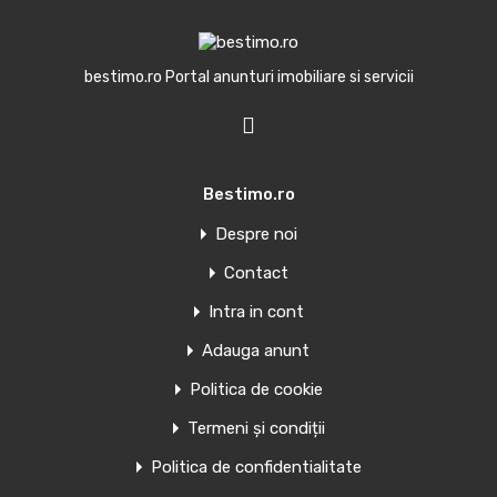
Trimite mesaj
bestimo.ro Portal anunturi imobiliare si servicii
Bestimo.ro
Oferte similare
Despre noi
Contact
Penthouse de vanzare in Torrevieja,
Spania
Intra in cont
Adauga anunt
APARTAMENTE NOI ÎN TORREVIEJA Apartamente și
penthouse-uri noi în Torrevieja.…
Politica de cookie
Camere
Băi
Suprafață
Termeni și condiții
1
39
mp
1
Politica de confidentialitate