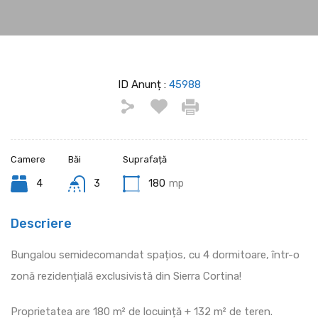
ID Anunț :
45988
Camere
Băi
Suprafață
4
3
180
mp
Descriere
Bungalou semidecomandat spațios, cu 4 dormitoare, într-o
zonă rezidențială exclusivistă din Sierra Cortina!
Proprietatea are 180 m² de locuință + 132 m² de teren.