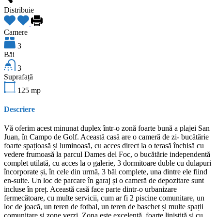
Distribuie
Camere
3
Băi
3
Suprafață
125
mp
Descriere
Vă oferim acest minunat duplex într-o zonă foarte bună a plajei San
Juan, în Campo de Golf. Această casă are o cameră de zi- bucătărie
foarte spațioasă și luminoasă, cu acces direct la o terasă închisă cu
vedere frumoasă la parcul Dames del Foc, o bucătărie independentă
complet utilată, cu acces la o galerie, 3 dormitoare duble cu dulapuri
încorporate și, în cele din urmă, 3 băi complete, una dintre ele fiind
en-suite. Un loc de parcare în garaj și o cameră de depozitare sunt
incluse în preț. Această casă face parte dintr-o urbanizare
fermecătoare, cu multe servicii, cum ar fi 2 piscine comunitare, un
loc de joacă, un teren de fotbal, un teren de baschet și multe spații
comunitare și zone verzi. Zona este excelentă, foarte liniștită și cu