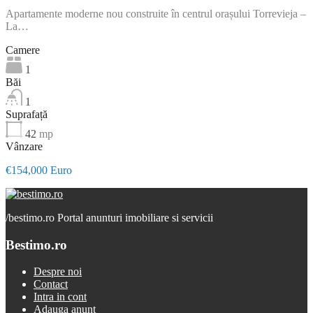
Apartamente moderne nou construite în centrul orașului Torrevieja –
La…
Camere
1
Băi
1
Suprafață
42
mp
Vânzare
€154,000 Euro
/
bestimo.ro Portal anunturi imobiliare si servicii
Bestimo.ro
Despre noi
Contact
Intra in cont
Adauga anunt