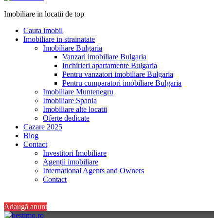
Imobiliare in locatii de top
Cauta imobil
Imobiliare in strainatate
Imobiliare Bulgaria
Vanzari imobiliare Bulgaria
Inchirieri apartamente Bulgaria
Pentru vanzatori imobiliare Bulgaria
Pentru cumparatori imobiliare Bulgaria
Imobiliare Muntenegru
Imobiliare Spania
Imobiliare alte locatii
Oferte dedicate
Cazare 2025
Blog
Contact
Investitori Imobiliare
Agenții imobiliare
International Agents and Owners
Contact
+40 728 082 772
Adaugă anunț