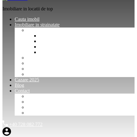
Imobiliare in locatii de top
Cauta imobil
Imobiliare in strainatate
Imobiliare Bulgaria
Vanzari imobiliare Bulgaria
Inchirieri apartamente Bulgaria
Pentru vanzatori imobiliare Bulgaria
Pentru cumparatori imobiliare Bulgaria
Imobiliare Muntenegru
Imobiliare Spania
Imobiliare alte locatii
Oferte dedicate
Cazare 2025
Blog
Contact
Investitori Imobiliare
Agenții imobiliare
International Agents and Owners
Contact
+40 728 082 772