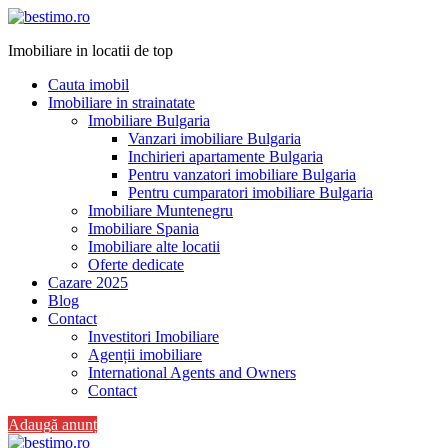
Imobiliare in locatii de top
Cauta imobil
Imobiliare in strainatate
Imobiliare Bulgaria
Vanzari imobiliare Bulgaria
Inchirieri apartamente Bulgaria
Pentru vanzatori imobiliare Bulgaria
Pentru cumparatori imobiliare Bulgaria
Imobiliare Muntenegru
Imobiliare Spania
Imobiliare alte locatii
Oferte dedicate
Cazare 2025
Blog
Contact
Investitori Imobiliare
Agenții imobiliare
International Agents and Owners
Contact
Adaugă anunț