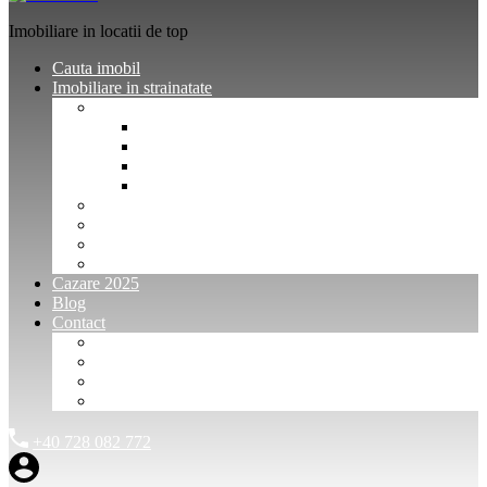
Imobiliare in locatii de top
Cauta imobil
Imobiliare in strainatate
Imobiliare Bulgaria
Vanzari imobiliare Bulgaria
Inchirieri apartamente Bulgaria
Pentru vanzatori imobiliare Bulgaria
Pentru cumparatori imobiliare Bulgaria
Imobiliare Muntenegru
Imobiliare Spania
Imobiliare alte locatii
Oferte dedicate
Cazare 2025
Blog
Contact
Investitori Imobiliare
Agenții imobiliare
International Agents and Owners
Contact
+40 728 082 772