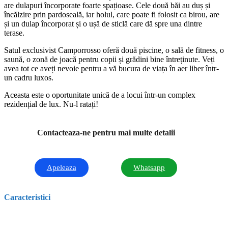
are dulapuri încorporate foarte spațioase. Cele două băi au duș și
încălzire prin pardoseală, iar holul, care poate fi folosit ca birou, are
și un dulap încorporat și o ușă de sticlă care dă spre una dintre
terase.
Satul exclusivist Camporrosso oferă două piscine, o sală de fitness, o
saună, o zonă de joacă pentru copii și grădini bine întreținute. Veți
avea tot ce aveți nevoie pentru a vă bucura de viața în aer liber într-
un cadru luxos.
Aceasta este o oportunitate unică de a locui într-un complex
rezidențial de lux. Nu-l ratați!
Contacteaza-ne pentru mai multe detalii
Apeleaza
Whatsapp
Caracteristici