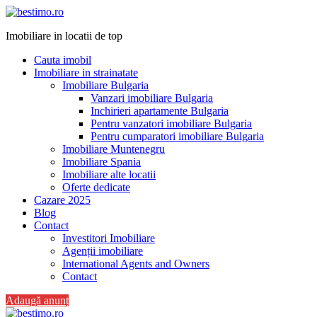
Imobiliare in locatii de top
Cauta imobil
Imobiliare in strainatate
Imobiliare Bulgaria
Vanzari imobiliare Bulgaria
Inchirieri apartamente Bulgaria
Pentru vanzatori imobiliare Bulgaria
Pentru cumparatori imobiliare Bulgaria
Imobiliare Muntenegru
Imobiliare Spania
Imobiliare alte locatii
Oferte dedicate
Cazare 2025
Blog
Contact
Investitori Imobiliare
Agenții imobiliare
International Agents and Owners
Contact
Adaugă anunț