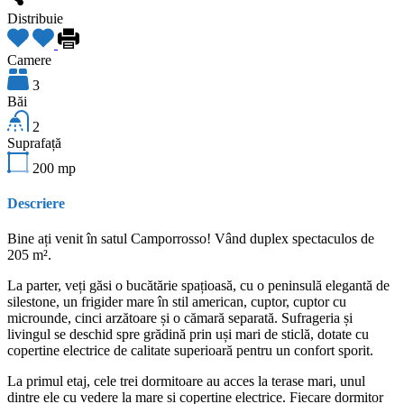
Distribuie
Camere
3
Băi
2
Suprafață
200
mp
Descriere
Bine ați venit în satul Camporrosso! Vând duplex spectaculos de
205 m².
La parter, veți găsi o bucătărie spațioasă, cu o peninsulă elegantă de
silestone, un frigider mare în stil american, cuptor, cuptor cu
microunde, cinci arzătoare și o cămară separată. Sufrageria și
livingul se deschid spre grădină prin uși mari de sticlă, dotate cu
copertine electrice de calitate superioară pentru un confort sporit.
La primul etaj, cele trei dormitoare au acces la terase mari, unul
dintre ele cu vedere la mare si copertine electrice. Fiecare dormitor