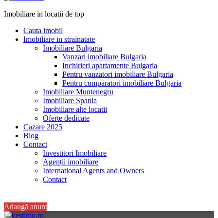
Imobiliare in locatii de top
Cauta imobil
Imobiliare in strainatate
Imobiliare Bulgaria
Vanzari imobiliare Bulgaria
Inchirieri apartamente Bulgaria
Pentru vanzatori imobiliare Bulgaria
Pentru cumparatori imobiliare Bulgaria
Imobiliare Muntenegru
Imobiliare Spania
Imobiliare alte locatii
Oferte dedicate
Cazare 2025
Blog
Contact
Investitori Imobiliare
Agenții imobiliare
International Agents and Owners
Contact
+40 728 082 772
Adaugă anunț