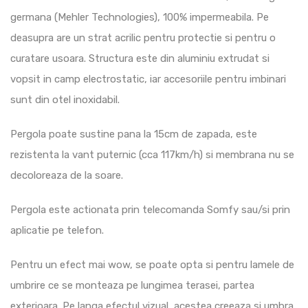
germana (Mehler Technologies), 100% impermeabila. Pe
deasupra are un strat acrilic pentru protectie si pentru o
curatare usoara. Structura este din aluminiu extrudat si
vopsit in camp electrostatic, iar accesoriile pentru imbinari
sunt din otel inoxidabil.
Pergola poate sustine pana la 15cm de zapada, este
rezistenta la vant puternic (cca 117km/h) si membrana nu se
decoloreaza de la soare.
Pergola este actionata prin telecomanda Somfy sau/si prin
aplicatie pe telefon.
Pentru un efect mai wow, se poate opta si pentru lamele de
umbrire ce se monteaza pe lungimea terasei, partea
exterioara. Pe langa efectul vizual, acestea creeaza si umbra.