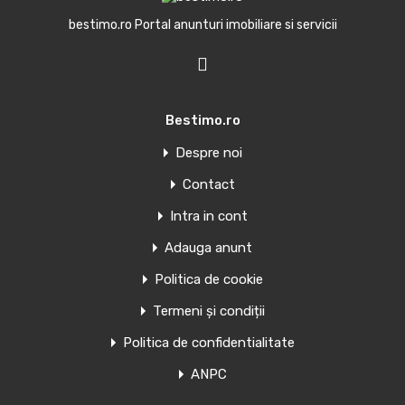
formulate.
bestimo.ro Portal anunturi imobiliare si servicii
Trimite mesaj
Bestimo.ro
Despre noi
Contact
Oferte similare
Intra in cont
Adauga anunt
Teren intravilan de vanzare in comuna
Gruiu jud Ilfov in imediata apropiere de
Politica de cookie
Snagov
Termeni și condiții
Va propunem un teren de vanzare in comuna Gruiu, Ilfov,…
Politica de confidentialitate
ANPC
Vânzare