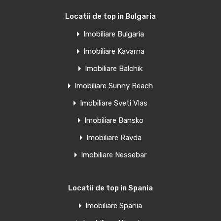
€13,000
Euro
€15,000
Locatii de top in Bulgaria
Negociabil
Imobiliare Bulgaria
Studio de vanzare in prima linie cu
Imobiliare Kavarna
vedere la mare in Mamaia-Sat
Imobiliare Balchik
Îți prezentăm acest studio deosebit situat în Mamaia-Sat,
Imobiliare Sunny Beach
pe prima…
Imobiliare Sveti Vlas
Camere
Băi
Suprafață
Imobiliare Bansko
1
36
1
Imobiliare Ravda
Imobiliare Nessebar
Văndut
Oferte similare
Negociabil
Locatii de top in Spania
Imobiliare Spania
Casa de vanzare in Săcele Constanța