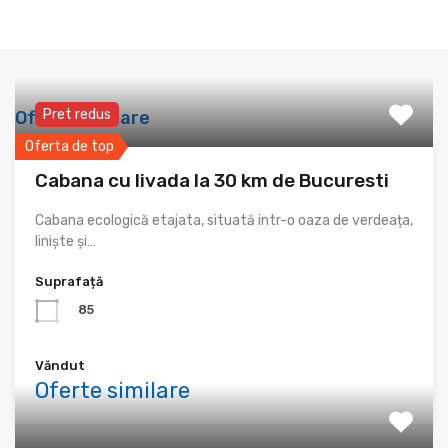
Pret redus
Oferte similare
Oferta de top
Cabana cu livada la 30 km de Bucuresti
Cabana ecologică etajata, situată intr-o oaza de verdeața,
liniște și…
Suprafață
85
Văndut
Oferte similare