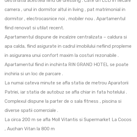
destinatia acesteia fiind de dressing . Cate un LCD in fiecare
camera , unul in dormitor altul in living , pat matrimonial in
dormitor , electrocasnice noi , mobiler nou . Apartamentul
fiind renovat si utilat recent.
Apartamentul dispune de incalzire centralizata – caldura si
apa calda, fiind asigurate in cadrul imobilului nefiind propleme
in asigurarea unui confort maxim la costuri rezonabile .
Apartamentul fiind in inchinta RIN GRAND HOTEL se poate
inchiria si un loc de parcare .
La numai cateva minute se afla statia de metrou Aparatorii
Patriei, iar statia de autobuz se afla chiar in fata hotelului .
Complexul dispune la parter de o sala fitness , piscina si
diverse spatii comerciale .
La circa 200 m se afla Moll Vitantis si Supermarket La Cocos
, Auchan Vitan la 800 m