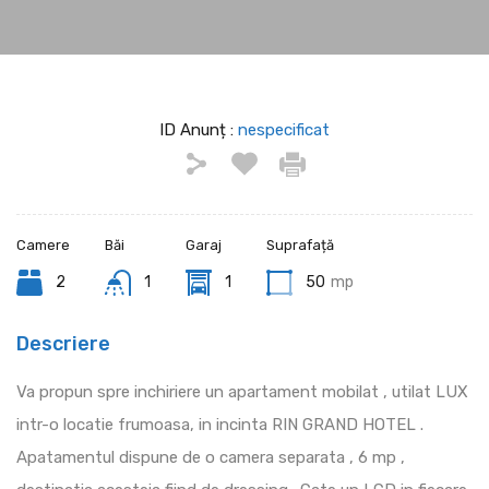
ID Anunț :
nespecificat
Camere
Băi
Garaj
Suprafață
2
1
1
50
mp
Descriere
Va propun spre inchiriere un apartament mobilat , utilat LUX
intr-o locatie frumoasa, in incinta RIN GRAND HOTEL .
Apatamentul dispune de o camera separata , 6 mp ,