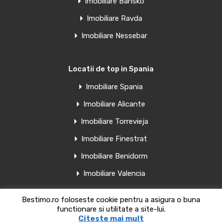
Imobiliare Bansko
Imobiliare Ravda
Imobiliare Nessebar
Locatii de top in Spania
Imobiliare Spania
Imobiliare Alicante
Imobiliare Torrevieja
Imobiliare Finestrat
Imobiliare Benidorm
Imobiliare Valencia
Bestimo.ro foloseste cookie pentru a asigura o buna
functionare si utilitate a site-lui.
Copyright bestimo.ro 2018-2025
Citeste mai mult