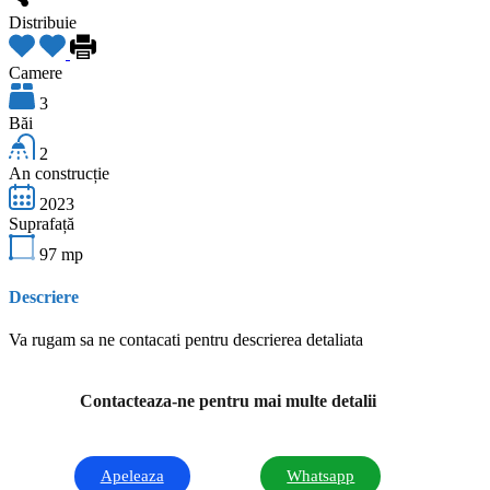
Distribuie
Camere
3
Băi
2
An construcție
2023
Suprafață
97
mp
Descriere
Va rugam sa ne contacati pentru descrierea detaliata
Contacteaza-ne pentru mai multe detalii
Apeleaza
Whatsapp