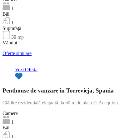
1
Băi
1
Suprafață
39
mp
Văndut
Oferte similare
Vezi Oferta
Penthouse de vanzare in Torrevieja, Spania
Clădire rezidențială elegantă, la 60 m de plaja El Acequion…
Camere
1
Băi
1