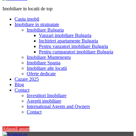
Imobiliare in locatii de top
Cauta imobil
Imobiliare in strainatate
Imobiliare Bulgaria
Vanzari imobiliare Bulgaria
Inchirieri apartamente Bulgaria
Pentru vanzatori imobiliare Bulgaria
Pentru cumparatori imobiliare Bulgaria
Imobiliare Muntenegru
Imobiliare Spania
Imobiliare alte locatii
Oferte dedicate
Cazare 2025
Blog
Contact
Investitori Imobiliare
Agenții imobiliare
International Agents and Owners
Contact
+40 728 082 772
Adaugă anunț