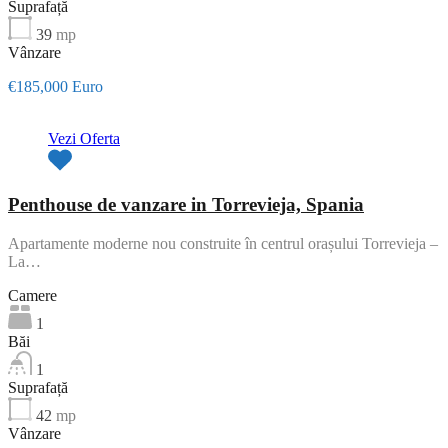
Suprafață
39
mp
Vânzare
€185,000 Euro
Vezi Oferta
Penthouse de vanzare in Torrevieja, Spania
Apartamente moderne nou construite în centrul orașului Torrevieja –
La…
Camere
1
Băi
1
Suprafață
42
mp
Vânzare