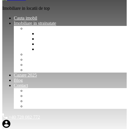
Imobiliare in locatii de top
Cauta imobil
Imobiliare in strainatate
Imobiliare Bulgaria
Vanzari imobiliare Bulgaria
Inchirieri apartamente Bulgaria
Pentru vanzatori imobiliare Bulgaria
Pentru cumparatori imobiliare Bulgaria
Imobiliare Muntenegru
Imobiliare Spania
Imobiliare alte locatii
Oferte dedicate
Cazare 2025
Blog
Contact
Investitori Imobiliare
Agenții imobiliare
International Agents and Owners
Contact
+40 728 082 772