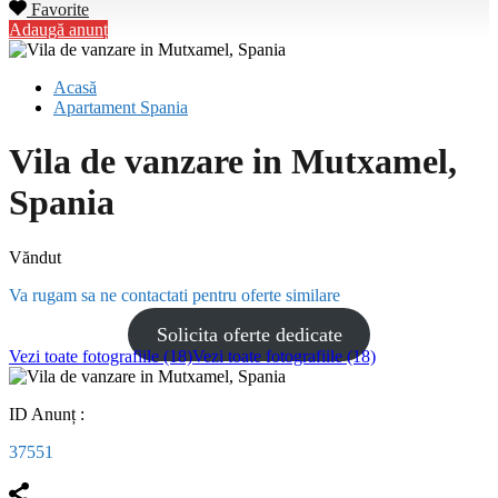
Favorite
Adaugă anunț
Acasă
Apartament Spania
Vila de vanzare in Mutxamel,
Spania
Văndut
Va rugam sa ne contactati pentru oferte similare
Solicita oferte dedicate
Vezi toate fotografiile (18)
Vezi toate fotografiile (18)
ID Anunț :
37551