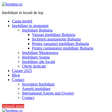
Imobiliare in locatii de top
Cauta imobil
Imobiliare in strainatate
Imobiliare Bulgaria
Vanzari imobiliare Bulgaria
Inchirieri apartamente Bulgaria
Pentru vanzatori imobiliare Bulgaria
Pentru cumparatori imobiliare Bulgaria
Imobiliare Muntenegru
Imobiliare Spania
Imobiliare alte locatii
Oferte dedicate
Cazare 2025
Blog
Contact
Investitori Imobiliare
Agenții imobiliare
International Agents and Owners
Contact
Adaugă anunț