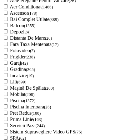
Acte Pregatite Pentru Vanzare
(26)
Aer Conditionat
(1466)
Ascensor
(178)
Bai Complet Utilate
(389)
Balcon
(1355)
Depozit
(4)
Distanta De Mare
(20)
Fara Taxa Mentenata
(17)
Fotovideo
(2)
Frigider
(238)
Garaj
(42)
Gradina
(205)
Incalzire
(19)
Lift
(699)
Mașină De Spălat
(200)
Mobilat
(208)
Piscina
(1372)
Piscina Interioara
(26)
Pret Redus
(100)
Prima Linie
(163)
Servicii Paza
(244)
Sistem Supraveghere Video GPS
(75)
SPA
(62)