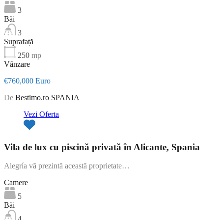
3
Băi
3
Suprafață
250
mp
Vânzare
€760,000 Euro
De
Bestimo.ro SPANIA
Vezi Oferta
Vila de lux cu piscină privată în Alicante, Spania
Alegría vă prezintă această proprietate…
Camere
5
Băi
4