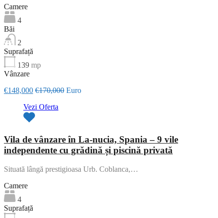
Camere
4
Băi
2
Suprafață
139
mp
Vânzare
€148,000
€170,000
Euro
Vezi Oferta
Vila de vânzare în La-nucia, Spania – 9 vile
independente cu grădină și piscină privată
Situată lângă prestigioasa Urb. Coblanca,…
Camere
4
Suprafață