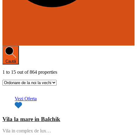
Caută
1
to
15
out of
864
properties
Oferta de top
Vezi Oferta
Vila la mare in Balchik
Vila in complex de lux…