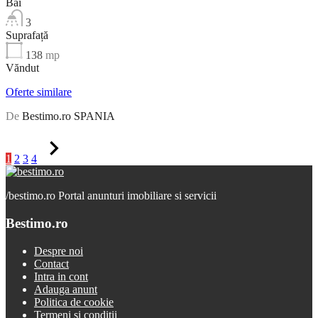
Băi
3
Suprafață
138
mp
Văndut
Oferte similare
De
Bestimo.ro SPANIA
1
2
3
4
/
bestimo.ro Portal anunturi imobiliare si servicii
Bestimo.ro
Despre noi
Contact
Intra in cont
Adauga anunt
Politica de cookie
Termeni și condiții