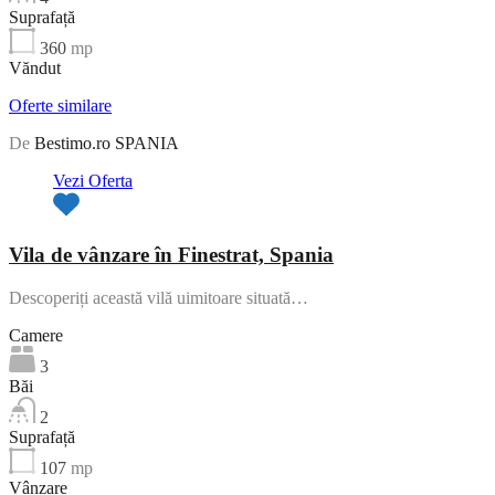
Suprafață
360
mp
Văndut
Oferte similare
De
Bestimo.ro SPANIA
Vezi Oferta
Vila de vânzare în Finestrat, Spania
Descoperiți această vilă uimitoare situată…
Camere
3
Băi
2
Suprafață
107
mp
Vânzare