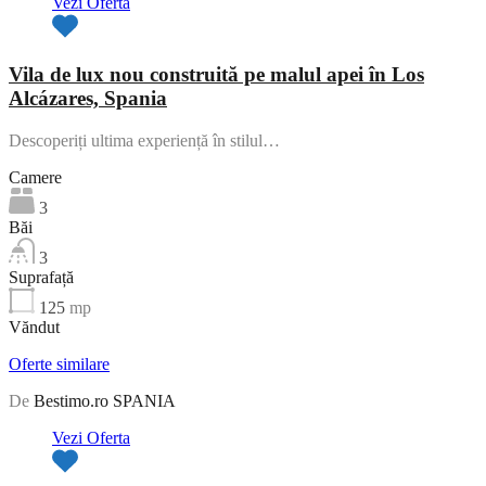
Vezi Oferta
Vila de lux nou construită pe malul apei în Los
Alcázares, Spania
Descoperiți ultima experiență în stilul…
Camere
3
Băi
3
Suprafață
125
mp
Văndut
Oferte similare
De
Bestimo.ro SPANIA
Vezi Oferta