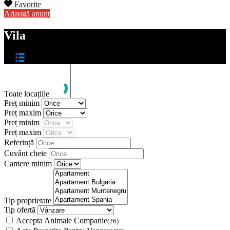
Favorite
Adaugă anunț
Vila
Toate locațiile
Preț minim
Preț maxim
Preț minim
Preț maxim
Referință
Cuvânt cheie
Camere minim
Tip proprietate
Tip ofertă
Accepta Animale Companie
(26)