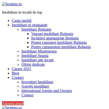
Imobiliare in locatii de top
Cauta imobil
Imobiliare in strainatate
Imobiliare Bulgaria
Vanzari imobiliare Bulgaria
Inchirieri apartamente Bulgaria
Pentru vanzatori imobiliare Bulgaria
Pentru cumparatori imobiliare Bulgaria
Imobiliare Muntenegru
Imobiliare Spania
Imobiliare alte locatii
Oferte dedicate
Cazare 2025
Blog
Contact
Investitori Imobiliare
Agenții imobiliare
International Agents and Owners
Contact
Adaugă anunț