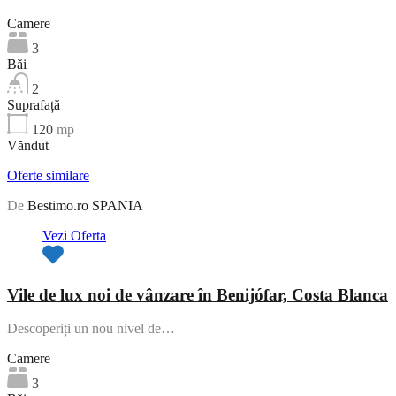
Camere
3
Băi
2
Suprafață
120
mp
Văndut
Oferte similare
De
Bestimo.ro SPANIA
Vezi Oferta
Vile de lux noi de vânzare în Benijófar, Costa Blanca
Descoperiți un nou nivel de…
Camere
3