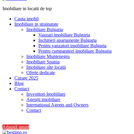
Imobiliare in locatii de top
Cauta imobil
Imobiliare in strainatate
Imobiliare Bulgaria
Vanzari imobiliare Bulgaria
Inchirieri apartamente Bulgaria
Pentru vanzatori imobiliare Bulgaria
Pentru cumparatori imobiliare Bulgaria
Imobiliare Muntenegru
Imobiliare Spania
Imobiliare alte locatii
Oferte dedicate
Cazare 2025
Blog
Contact
Investitori Imobiliare
Agenții imobiliare
International Agents and Owners
Contact
+40 728 082 772
Adaugă anunț