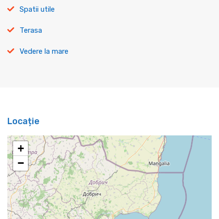
Spatii utile
Terasa
Vedere la mare
Locație
+
−