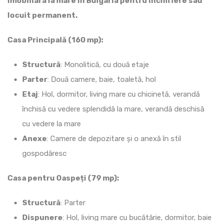
imobiliara la mare in Bulgaria pentru inchiriere sau
locuit permanent.
Casa Principală (160 mp):
Structură
: Monolitică, cu două etaje
Parter
: Două camere, baie, toaletă, hol
Etaj
: Hol, dormitor, living mare cu chicinetă, verandă
închisă cu vedere splendidă la mare, verandă deschisă
cu vedere la mare
Anexe
: Camere de depozitare și o anexă în stil
gospodăresc
Casa pentru Oaspeți (79 mp):
Structură
: Parter
Dispunere
: Hol, living mare cu bucătărie, dormitor, baie