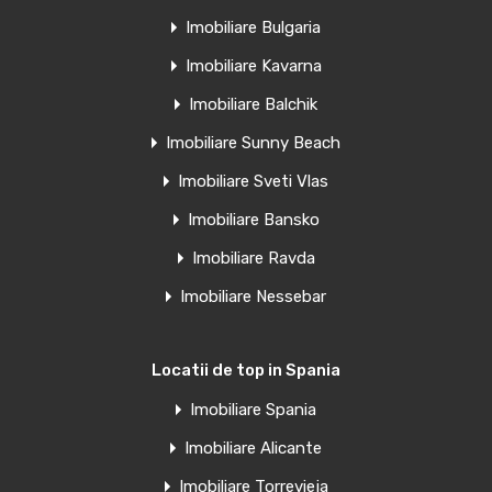
Imobiliare Bulgaria
Casa de vanzare la mare in Bulgaria langa
Imobiliare Kavarna
Sunny Beach, Nessebar
Imobiliare Balchik
Casă spațioasă cu două etaje de vânzare în complexul
Imobiliare Sunny Beach
rezidențial…
Imobiliare Sveti Vlas
Camere
Băi
Suprafață
Imobiliare Bansko
3
106
2
Imobiliare Ravda
Vânzare
Imobiliare Nessebar
€135,000
Euro
€140,000
Locatii de top in Spania
Imobiliare Spania
Apartament 2 camere, Kaliakria Resort,
Imobiliare Alicante
Bulgaria
Imobiliare Torrevieja