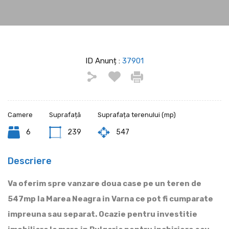
ID Anunț :
37901
Camere
Suprafață
Suprafața terenului (mp)
6
239
547
Descriere
Va oferim spre vanzare doua case pe un teren de
547mp la Marea Neagra in Varna ce pot fi cumparate
impreuna sau separat. Ocazie pentru investitie