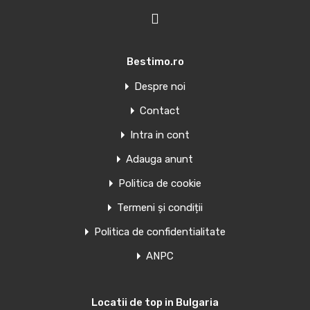
Bestimo.ro
Oferte similare
Despre noi
Contact
Apartament la mare intr-un resort
Intra in cont
superb
Adauga anunt
Proprietar, vand apartament 3 camere intr-un resort
Politica de cookie
superb de langa…
Termeni și condiții
Camere
Băi
Suprafață
Politica de confidentialitate
2
118
2
ANPC
€93,000
euro
€98,000
Locatii de top in Bulgaria