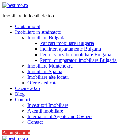
Imobiliare in locatii de top
Cauta imobil
Imobiliare in strainatate
Imobiliare Bulgaria
Vanzari imobiliare Bulgaria
Inchirieri apartamente Bulgaria
Pentru vanzatori imobiliare Bulgaria
Pentru cumparatori imobiliare Bulgaria
Imobiliare Muntenegru
Imobiliare Spania
Imobiliare alte locatii
Oferte dedicate
Cazare 2025
Blog
Contact
Investitori Imobiliare
Agenții imobiliare
International Agents and Owners
Contact
Adaugă anunț