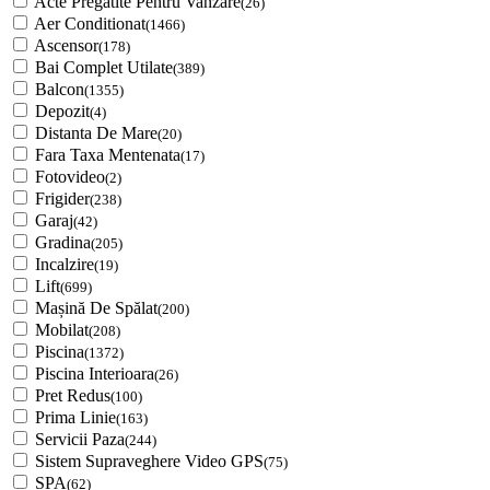
Acte Pregatite Pentru Vanzare
(26)
Aer Conditionat
(1466)
Ascensor
(178)
Bai Complet Utilate
(389)
Balcon
(1355)
Depozit
(4)
Distanta De Mare
(20)
Fara Taxa Mentenata
(17)
Fotovideo
(2)
Frigider
(238)
Garaj
(42)
Gradina
(205)
Incalzire
(19)
Lift
(699)
Mașină De Spălat
(200)
Mobilat
(208)
Piscina
(1372)
Piscina Interioara
(26)
Pret Redus
(100)
Prima Linie
(163)
Servicii Paza
(244)
Sistem Supraveghere Video GPS
(75)
SPA
(62)