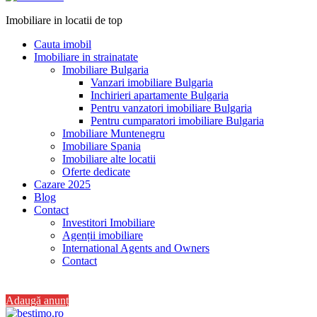
Imobiliare in locatii de top
Cauta imobil
Imobiliare in strainatate
Imobiliare Bulgaria
Vanzari imobiliare Bulgaria
Inchirieri apartamente Bulgaria
Pentru vanzatori imobiliare Bulgaria
Pentru cumparatori imobiliare Bulgaria
Imobiliare Muntenegru
Imobiliare Spania
Imobiliare alte locatii
Oferte dedicate
Cazare 2025
Blog
Contact
Investitori Imobiliare
Agenții imobiliare
International Agents and Owners
Contact
+40 728 082 772
Adaugă anunț