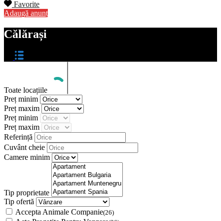
Favorite
Adaugă anunț
Călărași
Toate locațiile
Preț minim
Preț maxim
Preț minim
Preț maxim
Referință
Cuvânt cheie
Camere minim
Tip proprietate
Tip ofertă
Accepta Animale Companie
(26)