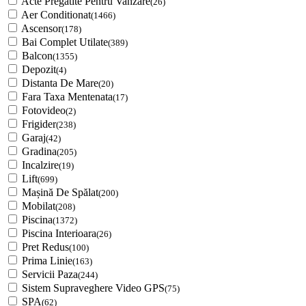
Acte Pregatite Pentru Vanzare
(26)
Aer Conditionat
(1466)
Ascensor
(178)
Bai Complet Utilate
(389)
Balcon
(1355)
Depozit
(4)
Distanta De Mare
(20)
Fara Taxa Mentenata
(17)
Fotovideo
(2)
Frigider
(238)
Garaj
(42)
Gradina
(205)
Incalzire
(19)
Lift
(699)
Mașină De Spălat
(200)
Mobilat
(208)
Piscina
(1372)
Piscina Interioara
(26)
Pret Redus
(100)
Prima Linie
(163)
Servicii Paza
(244)
Sistem Supraveghere Video GPS
(75)
SPA
(62)