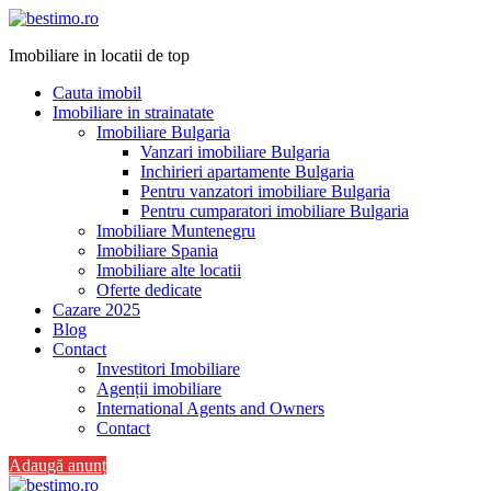
Imobiliare in locatii de top
Cauta imobil
Imobiliare in strainatate
Imobiliare Bulgaria
Vanzari imobiliare Bulgaria
Inchirieri apartamente Bulgaria
Pentru vanzatori imobiliare Bulgaria
Pentru cumparatori imobiliare Bulgaria
Imobiliare Muntenegru
Imobiliare Spania
Imobiliare alte locatii
Oferte dedicate
Cazare 2025
Blog
Contact
Investitori Imobiliare
Agenții imobiliare
International Agents and Owners
Contact
Adaugă anunț