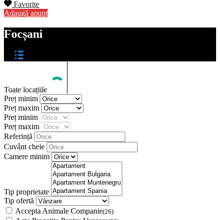
Favorite
Adaugă anunț
Focșani
Toate locațiile
Preț minim
Preț maxim
Preț minim
Preț maxim
Referință
Cuvânt cheie
Camere minim
Tip proprietate
Tip ofertă
Accepta Animale Companie
(26)