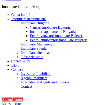
Imobiliare in locatii de top
Cauta imobil
Imobiliare in strainatate
Imobiliare Bulgaria
Vanzari imobiliare Bulgaria
Inchirieri apartamente Bulgaria
Pentru vanzatori imobiliare Bulgaria
Pentru cumparatori imobiliare Bulgaria
Imobiliare Muntenegru
Imobiliare Spania
Imobiliare alte locatii
Oferte dedicate
Cazare 2025
Blog
Contact
Investitori Imobiliare
Agenții imobiliare
International Agents and Owners
Contact
+40 728 082 772
Adaugă anunț